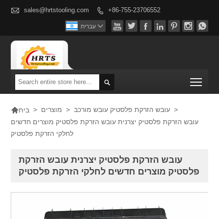

sales@hrtstooling.com
+86-755-23706552









עברית
Togg


>
עובש הזרקת פלסטיק עובש מורכב
>
מוצרים
>
בית
עובש הזרקת פלסטיק יצרנית עובש הזרקת פלסטיק מוצרים חדשים
לחלקי הזרקת פלסטיק
עובש הזרקת פלסטיק יצרנית עובש הזרקת
פלסטיק מוצרים חדשים לחלקי הזרקת פלסטיק